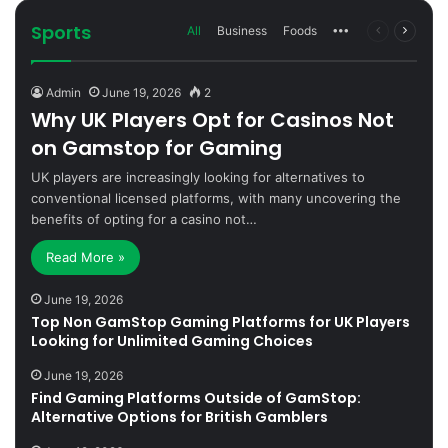
Sports
More
Previous
Next
All
Business
Foods
page
page
Admin
June 19, 2026
2
Why UK Players Opt for Casinos Not
on Gamstop for Gaming
UK players are increasingly looking for alternatives to
conventional licensed platforms, with many uncovering the
benefits of opting for a casino not…
Read More »
June 19, 2026
Top Non GamStop Gaming Platforms for UK Players
Looking for Unlimited Gaming Choices
June 19, 2026
Find Gaming Platforms Outside of GamStop:
Alternative Options for British Gamblers