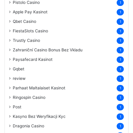
Pistolo Casino
1
Apple Pay Kasinot
1
Qbet Casino
1
FiestaSlots Casino
1
Trustly Casino
1
Zahraniční Casino Bonus Bez Vkladu
1
Paysafecard Kasinot
1
Gqbet
1
review
1
Parhaat Maltalaiset Kasinot
1
Ringospin Casino
1
Post
1
Kasyno Bez Weryfikacji Kyc
1
Dragonia Casino
1