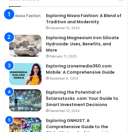
Exploring Niswa Fashion: A Blend of
Tradition and Modernity
December 15, 2024
Exploring Magnesium Iron Silicate
Hydroxide: Uses, Benefits, and
More
February 11, 2025
Exploring izonemedia360.com
Mobile: A Comprehensive Guide
December 9, 2024
Exploring the Potential of
5starsstocks .com: Your Guide to
Smart Investment Decisions
December 12, 2024
Exploring GNHUST: A
Comprehensive Guide to the