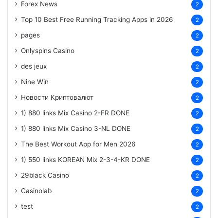
Forex News
2
Top 10 Best Free Running Tracking Apps in 2026
2
pages
2
Onlyspins Casino
2
des jeux
2
Nine Win
2
Новости Криптовалют
2
1) 880 links Mix Casino
2-FR
DONE
2
1) 880 links Mix Casino
3-NL
DONE
2
The Best Workout App for Men 2026
2
1) 550 links KOREAN Mix
2-3-4-KR
DONE
2
29black Casino
2
Casinolab
2
test
2