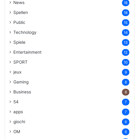
News
18
Spellen
18
Public
15
Technology
14
Spiele
13
Entertainment
12
SPORT
10
jeux
9
Gaming
8
Business
8
54
7
apps
7
giochi
6
OM
6