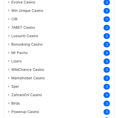
Evolve Casino
3
Win Unique Casino
3
CIB
3
7ABET Casino
3
Lussurio Casino
3
Bonuskong Casino
3
Mr Pacho
3
Lizaro
3
WildChance Casino
3
Mamzinobet Casino
3
Spei
3
Zahraniční Casino
3
Birds
3
Powerup Casino
3