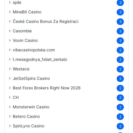
spile
3
MineBit Casino
3
České Casino Bonus Za Registraci
3
Casombie
3
Voom Casino
3
vibecasinopolska.com
2
t.mesegodnya_1xbet_zerkalo
2
Westace
2
JetSetSpins Casino
2
Best Forex Brokers Right Now 2026
2
CH
2
Monsterwin Casino
2
Betero Casino
2
SpinLynx Casino
2