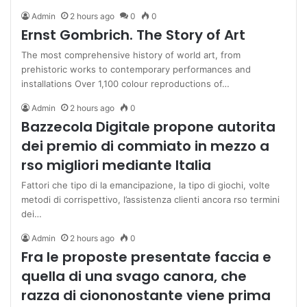
Admin
2 hours ago
0
0
Ernst Gombrich. The Story of Art
The most comprehensive history of world art, from
prehistoric works to contemporary performances and
installations Over 1,100 colour reproductions of…
Admin
2 hours ago
0
Bazzecola Digitale propone autorita
dei premio di commiato in mezzo a
rso migliori mediante Italia
Fattori che tipo di la emancipazione, la tipo di giochi, volte
metodi di corrispettivo, l’assistenza clienti ancora rso termini
dei…
Admin
2 hours ago
0
Fra le proposte presentate faccia e
quella di una svago canora, che
razza di ciononostante viene prima