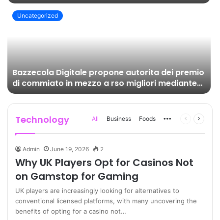
Uncategorized
Bazzecola Digitale propone autorita dei premio
di commiato in mezzo a rso migliori mediante
Italia
Technology
More
Previous
Next
All
Business
Foods
page
page
Admin
June 19, 2026
2
Why UK Players Opt for Casinos Not
on Gamstop for Gaming
UK players are increasingly looking for alternatives to
conventional licensed platforms, with many uncovering the
benefits of opting for a casino not…