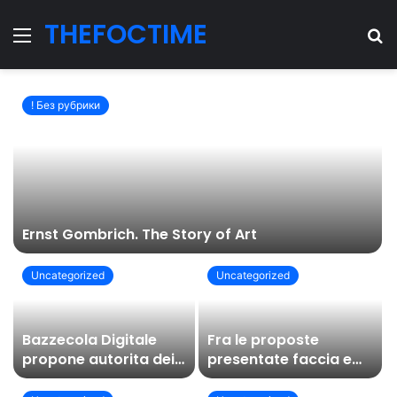
THEFOCTIME
Menu
S
fo
! Без рубрики
Ernst Gombrich. The Story of Art
Uncategorized
Uncategorized
Bazzecola Digitale
Fra le proposte
propone autorita dei
presentate faccia e
premio di commiato
quella di una svago