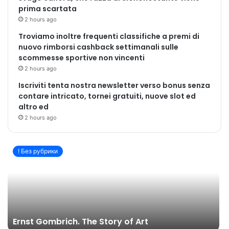
prima scartata
2 hours ago
Troviamo inoltre frequenti classifiche a premi di
nuovo rimborsi cashback settimanali sulle
scommesse sportive non vincenti
2 hours ago
Iscriviti tenta nostra newsletter verso bonus senza
contare intricato, tornei gratuiti, nuove slot ed
altro ed
2 hours ago
! Без рубрики
Ernst Gombrich. The Story of Art