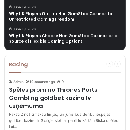
June 19, 2026
Why UK Players Opt for Non GamStop Casinos for
Unrestricted Gaming Freedom
June 18, 2026
Why UK Players Choose Non GamStop Casinos as a
source of Flexible Gaming Options
Racing
Previous
Next
page
page
Admin
19 seconds ago
0
Spēles prom no Thrones Ports
Gambling goldbet kazino lv
uzņēmuma
Raksti Zinot izmaksu līnijas, un jums būs derību iespējas:
goldbet kazino lv Svaigie sloti ar papildu kārtām Riska spēles
Lai…