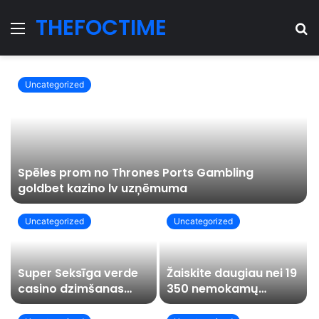
THEFOCTIME
Menu
S
fo
Uncategorized
Spēles prom no Thrones Ports Gambling
goldbet kazino lv uzņēmuma
Uncategorized
Uncategorized
Super Seksīga verde
Žaiskite daugiau nei 19
casino dzimšanas
350 nemokamų
dienas bonuss
lošimo automatų