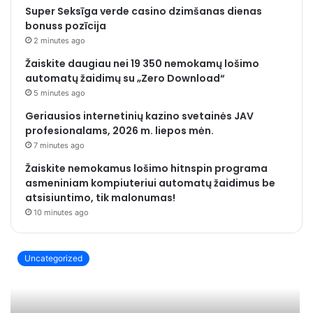
Super Seksīga verde casino dzimšanas dienas
bonuss pozīcija
2 minutes ago
Žaiskite daugiau nei 19 350 nemokamų lošimo
automatų žaidimų su „Zero Download“
5 minutes ago
Geriausios internetinių kazino svetainės JAV
profesionalams, 2026 m. liepos mėn.
7 minutes ago
Žaiskite nemokamus lošimo hitnspin programa
asmeniniam kompiuteriui automatų žaidimus be
atsisiuntimo, tik malonumas!
10 minutes ago
Uncategorized