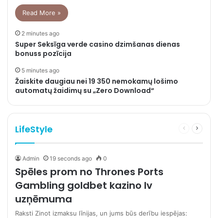
Read More »
2 minutes ago
Super Seksīga verde casino dzimšanas dienas
bonuss pozīcija
5 minutes ago
Žaiskite daugiau nei 19 350 nemokamų lošimo
automatų žaidimų su „Zero Download“
LifeStyle
Previous
Next
page
page
Admin
19 seconds ago
0
Spēles prom no Thrones Ports
Gambling goldbet kazino lv
uzņēmuma
Raksti Zinot izmaksu līnijas, un jums būs derību iespējas: