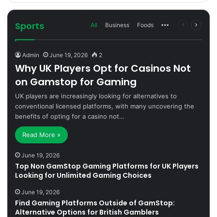
Sports
More
Previous
Next
All
Business
Foods
page
page
Admin
June 19, 2026
2
Why UK Players Opt for Casinos Not
on Gamstop for Gaming
UK players are increasingly looking for alternatives to
conventional licensed platforms, with many uncovering the
benefits of opting for a casino not…
Read More »
June 19, 2026
Top Non GamStop Gaming Platforms for UK Players
Looking for Unlimited Gaming Choices
June 19, 2026
Find Gaming Platforms Outside of GamStop:
Alternative Options for British Gamblers