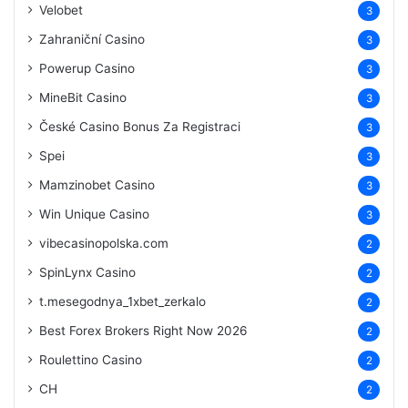
Velobet
3
Zahraniční Casino
3
Powerup Casino
3
MineBit Casino
3
České Casino Bonus Za Registraci
3
Spei
3
Mamzinobet Casino
3
Win Unique Casino
3
vibecasinopolska.com
2
SpinLynx Casino
2
t.mesegodnya_1xbet_zerkalo
2
Best Forex Brokers Right Now 2026
2
Roulettino Casino
2
CH
2