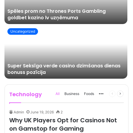
Spēles prom no Thrones Ports Gambling
goldbet kazino lv uzņēmuma
Uncategorized
Super Seksīga verde casino dzimšanas dienas
bonuss pozīcija
Technology
More
Previous
Next
All
Business
Foods
page
page
Admin
June 19, 2026
2
Why UK Players Opt for Casinos Not
on Gamstop for Gaming