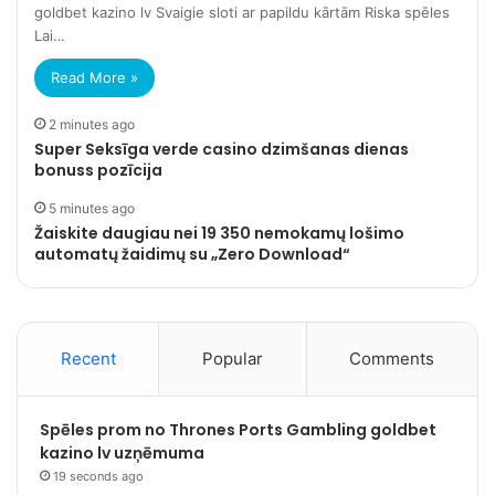
goldbet kazino lv Svaigie sloti ar papildu kārtām Riska spēles
Lai…
Read More »
2 minutes ago
Super Seksīga verde casino dzimšanas dienas
bonuss pozīcija
5 minutes ago
Žaiskite daugiau nei 19 350 nemokamų lošimo
automatų žaidimų su „Zero Download“
Recent
Popular
Comments
Spēles prom no Thrones Ports Gambling goldbet
kazino lv uzņēmuma
19 seconds ago