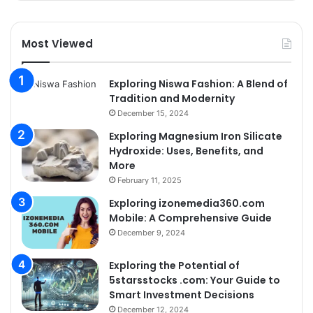
Most Viewed
Exploring Niswa Fashion: A Blend of
Tradition and Modernity
December 15, 2024
Exploring Magnesium Iron Silicate
Hydroxide: Uses, Benefits, and
More
February 11, 2025
Exploring izonemedia360.com
Mobile: A Comprehensive Guide
December 9, 2024
Exploring the Potential of
5starsstocks .com: Your Guide to
Smart Investment Decisions
December 12, 2024