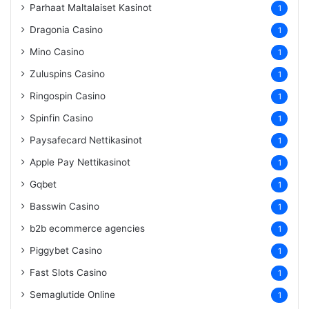
Parhaat Maltalaiset Kasinot
1
Dragonia Casino
1
Mino Casino
1
Zuluspins Casino
1
Ringospin Casino
1
Spinfin Casino
1
Paysafecard Nettikasinot
1
Apple Pay Nettikasinot
1
Gqbet
1
Basswin Casino
1
b2b ecommerce agencies
1
Piggybet Casino
1
Fast Slots Casino
1
Semaglutide Online
1