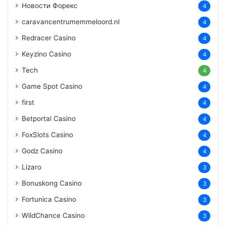
Новости Форекс
4
caravancentrumemmeloord.nl
4
Redracer Casino
4
Keyzino Casino
4
Tech
4
Game Spot Casino
4
first
4
Betportal Casino
4
FoxSlots Casino
4
Godz Casino
4
Lizaro
3
Bonuskong Casino
3
Fortunica Casino
3
WildChance Casino
3