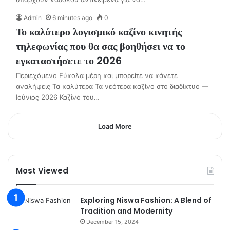
Admin
6 minutes ago
0
Το καλύτερο λογισμικό καζίνο κινητής
τηλεφωνίας που θα σας βοηθήσει να το
εγκαταστήσετε το 2026
Περιεχόμενο Εύκολα μέρη και μπορείτε να κάνετε
αναλήψεις Τα καλύτερα Τα νεότερα καζίνο στο διαδίκτυο —
Ιούνιος 2026 Καζίνο του…
Load More
Most Viewed
Exploring Niswa Fashion: A Blend of
Tradition and Modernity
December 15, 2024