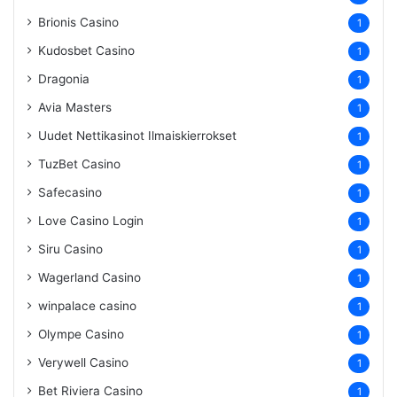
Brionis Casino
1
Kudosbet Casino
1
Dragonia
1
Avia Masters
1
Uudet Nettikasinot Ilmaiskierrokset
1
TuzBet Casino
1
Safecasino
1
Love Casino Login
1
Siru Casino
1
Wagerland Casino
1
winpalace casino
1
Olympe Casino
1
Verywell Casino
1
Bet Riviera Casino
1