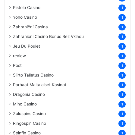
Pistolo Casino
1
Yoho Casino
1
Zahraniční Casina
1
Zahraniční Casino Bonus Bez Vkladu
1
Jeu Du Poulet
1
review
1
Post
1
Siirto Talletus Casino
1
Parhaat Maltalaiset Kasinot
1
Dragonia Casino
1
Mino Casino
1
Zuluspins Casino
1
Ringospin Casino
1
Spinfin Casino
1