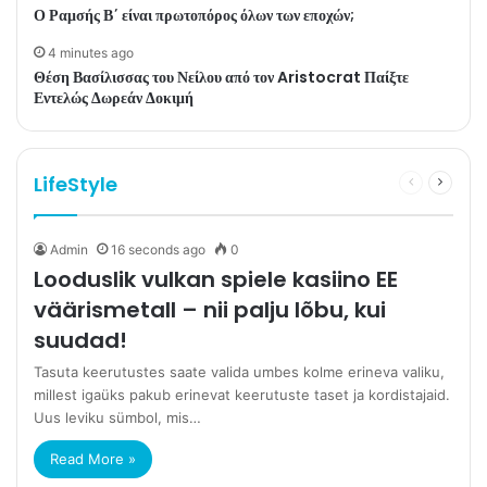
Ο Ραμσής Β΄ είναι πρωτοπόρος όλων των εποχών;
4 minutes ago
Θέση Βασίλισσας του Νείλου από τον Aristocrat Παίξτε
Εντελώς Δωρεάν Δοκιμή
LifeStyle
Previous
Next
page
page
Admin
16 seconds ago
0
Looduslik vulkan spiele kasiino EE
väärismetall – nii palju lõbu, kui
suudad!
Tasuta keerutustes saate valida umbes kolme erineva valiku,
millest igaüks pakub erinevat keerutuste taset ja kordistajaid.
Uus leviku sümbol, mis…
Read More »