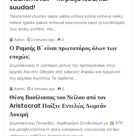
suudad!
Tasuta keerutustes saate valida umbes kolme erineva valiku,
millest igaüks pakub erinevat keerutuste taset ja kordistajaid.
Uus leviku sümbol, mis…
Admin
2 minutes ago
0
Ο Ραμσής Β΄ είναι πρωτοπόρος όλων των
εποχών;
Δημοσιεύσεις Ο νεότερος ρόλος της προπαγάνδας στην
αρχαία Αίγυπτο Οδηγίες από ειδικούς Φαραώ και ηγεμόνες
της αρχαίας Αιγύπτου Τα τεράστια…
Admin
4 minutes ago
0
Θέση Βασίλισσας του Νείλου από τον
Aristocrat Παίξτε Εντελώς Δωρεάν
Δοκιμή
Δημοσιεύσεις Πινακίδες, Κερδοφόροι Συνδυασμοί με
RTP
και μεταβλητότητα Η απλή κατασκευή υπονοούσε ότι δεν
υπάρχουν καθόλου αντικείμενα για να…