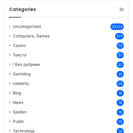
Categories
Uncategorized
43,124
Computers, Games
271
Casino
75
Текста
51
! Без рубрики
37
Gambling
31
celebrity
28
Blog
19
News
18
Spellen
18
Public
15
Technology
14