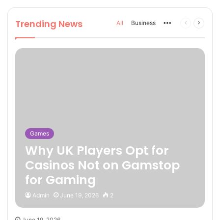
Trending News
More
Previous
Next
All
Business
page
page
Games
Why UK Players Opt for
Casinos Not on Gamstop
for Gaming
Admin
June 19, 2026
2
June 19, 2026