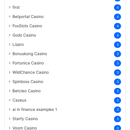
first
4
Betportal Casino
4
FoxSlots Casino
4
Godz Casino
4
Lizaro
3
Bonuskong Casino
3
Fortunica Casino
3
WildChance Casino
3
Spinboss Casino
3
Betcleo Casino
3
Cazeus
3
ai in finance examples 1
3
Starfy Casino
3
Voom Casino
3