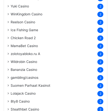
Yuki Casino
2
WinKingdom Casino
2
Reelson Casino
2
Ice Fishing Game
2
Chicken Road 2
2
MamaBet Casino
2
zolotoyabloko.ru A
2
Wildrobin Casino
2
Bananzia Casino
2
gambling/casinos
2
Suomen Parhaat Kasinot
2
Lolajack Casino
2
8ty8 Casino
2
Stealthbet Casino
2