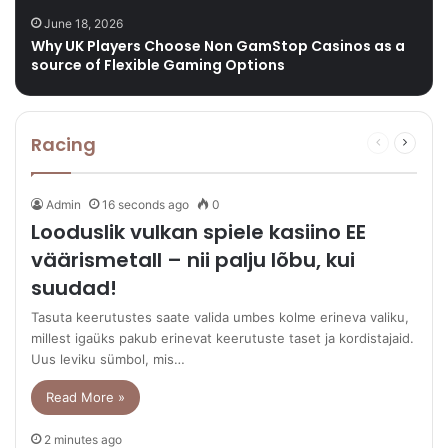
June 18, 2026
Why UK Players Choose Non GamStop Casinos as a
source of Flexible Gaming Options
Racing
Previous
Next
page
page
Admin
16 seconds ago
0
Looduslik vulkan spiele kasiino EE
väärismetall – nii palju lõbu, kui
suudad!
Tasuta keerutustes saate valida umbes kolme erineva valiku,
millest igaüks pakub erinevat keerutuste taset ja kordistajaid.
Uus leviku sümbol, mis…
Read More »
2 minutes ago