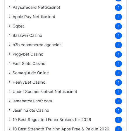
Paysafecard Nettikasinot
1
Apple Pay Nettikasinot
1
Gqbet
1
Basswin Casino
1
b2b ecommerce agencies
1
Piggybet Casino
1
Fast Slots Casino
1
Semaglutide Online
1
HeavyBet Casino
1
Uudet Suomenkieliset Nettikasinot
1
lamabetcasinofr.com
1
JasminSlots Casino
1
10 Best Regulated Forex Brokers for 2026
1
10 Best Strength Training Apps Free & Paid In 2026
1