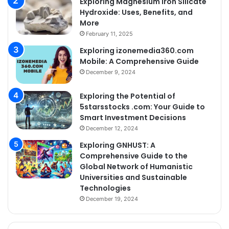
Exploring Magnesium Iron Silicate
Hydroxide: Uses, Benefits, and
More
February 11, 2025
Exploring izonemedia360.com
Mobile: A Comprehensive Guide
December 9, 2024
Exploring the Potential of
5starsstocks .com: Your Guide to
Smart Investment Decisions
December 12, 2024
Exploring GNHUST: A
Comprehensive Guide to the
Global Network of Humanistic
Universities and Sustainable
Technologies
December 19, 2024