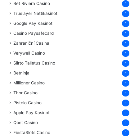
Bet Riviera Casino
1
Truelayer Nettikasinot
1
Google Pay Kasinot
1
Casino Paysafecard
1
Zahraniční Casina
1
Verywell Casino
1
Siirto Talletus Casino
1
Betninja
1
Millioner Casino
1
Thor Casino
1
Pistolo Casino
1
Apple Pay Kasinot
1
Qbet Casino
1
FiestaSlots Casino
1