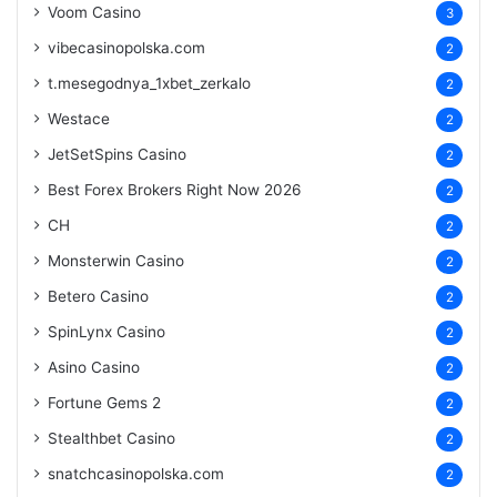
Voom Casino
3
vibecasinopolska.com
2
t.mesegodnya_1xbet_zerkalo
2
Westace
2
JetSetSpins Casino
2
Best Forex Brokers Right Now 2026
2
CH
2
Monsterwin Casino
2
Betero Casino
2
SpinLynx Casino
2
Asino Casino
2
Fortune Gems 2
2
Stealthbet Casino
2
snatchcasinopolska.com
2