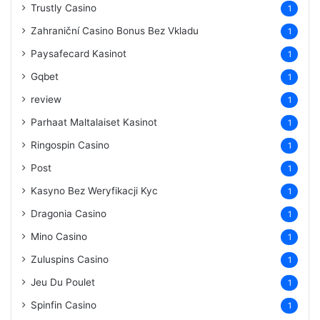
Trustly Casino
1
Zahraniční Casino Bonus Bez Vkladu
1
Paysafecard Kasinot
1
Gqbet
1
review
1
Parhaat Maltalaiset Kasinot
1
Ringospin Casino
1
Post
1
Kasyno Bez Weryfikacji Kyc
1
Dragonia Casino
1
Mino Casino
1
Zuluspins Casino
1
Jeu Du Poulet
1
Spinfin Casino
1