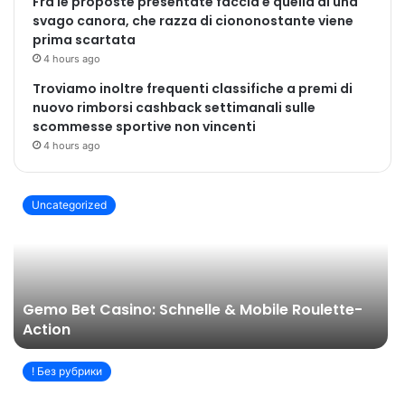
Fra le proposte presentate faccia e quella di una
svago canora, che razza di ciononostante viene
prima scartata
4 hours ago
Troviamo inoltre frequenti classifiche a premi di
nuovo rimborsi cashback settimanali sulle
scommesse sportive non vincenti
4 hours ago
Uncategorized
Gemo Bet Casino: Schnelle & Mobile Roulette-
Action
! Без рубрики