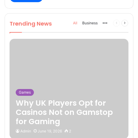
Trending News
More
Previous
Next
All
Business
page
page
Games
Why UK Players Opt for
Casinos Not on Gamstop
for Gaming
Admin
June 19, 2026
2