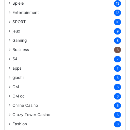
Spiele
13
Entertainment
12
SPORT
10
jeux
9
Gaming
8
Business
8
54
7
apps
7
giochi
6
OM
6
OM cc
6
Online Casino
6
Crazy Tower Сasino
6
Fashion
6