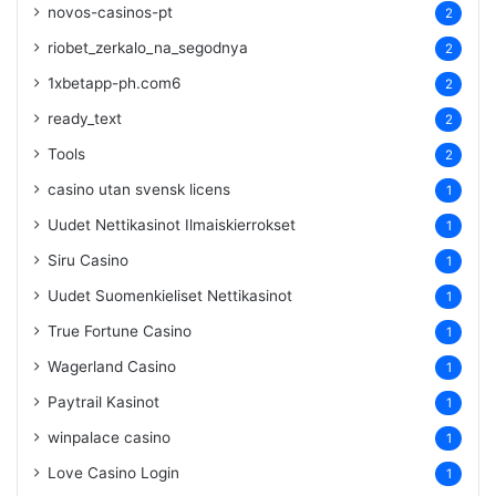
novos-casinos-pt
2
riobet_zerkalo_na_segodnya
2
1xbetapp-ph.com6
2
ready_text
2
Tools
2
casino utan svensk licens
1
Uudet Nettikasinot Ilmaiskierrokset
1
Siru Casino
1
Uudet Suomenkieliset Nettikasinot
1
True Fortune Casino
1
Wagerland Casino
1
Paytrail Kasinot
1
winpalace casino
1
Love Casino Login
1