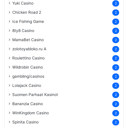
Yuki Casino
2
Chicken Road 2
2
Ice Fishing Game
2
8ty8 Casino
2
MamaBet Casino
2
zolotoyabloko.ru A
2
Roulettino Casino
2
Wildrobin Casino
2
gambling/casinos
2
Lolajack Casino
2
Suomen Parhaat Kasinot
2
Bananzia Casino
2
WinKingdom Casino
2
Spinita Casino
2