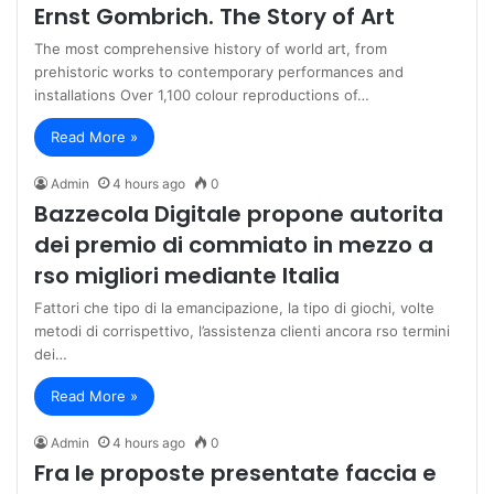
Ernst Gombrich. The Story of Art
The most comprehensive history of world art, from
prehistoric works to contemporary performances and
installations Over 1,100 colour reproductions of…
Read More »
Admin
4 hours ago
0
Bazzecola Digitale propone autorita
dei premio di commiato in mezzo a
rso migliori mediante Italia
Fattori che tipo di la emancipazione, la tipo di giochi, volte
metodi di corrispettivo, l’assistenza clienti ancora rso termini
dei…
Read More »
Admin
4 hours ago
0
Fra le proposte presentate faccia e