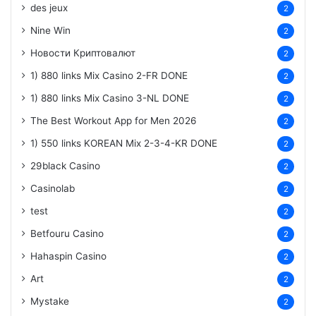
des jeux
2
Nine Win
2
Новости Криптовалют
2
1) 880 links Mix Casino
2-FR
DONE
2
1) 880 links Mix Casino
3-NL
DONE
2
The Best Workout App for Men 2026
2
1) 550 links KOREAN Mix
2-3-4-KR
DONE
2
29black Casino
2
Casinolab
2
test
2
Betfouru Casino
2
Hahaspin Casino
2
Art
2
Mystake
2