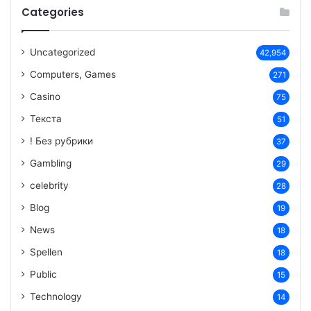
Categories
Uncategorized
42,954
Computers, Games
271
Casino
75
Текста
51
! Без рубрики
37
Gambling
29
celebrity
28
Blog
19
News
18
Spellen
18
Public
15
Technology
14