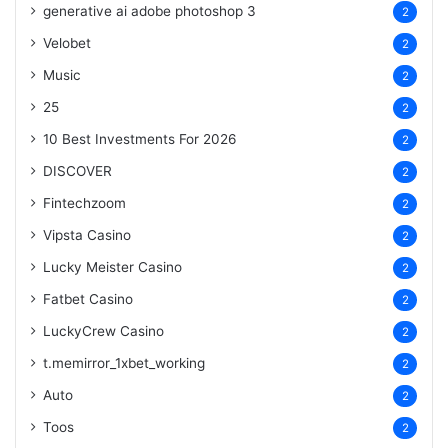
generative ai adobe photoshop 3
2
Velobet
2
Music
2
25
2
10 Best Investments For 2026
2
DISCOVER
2
Fintechzoom
2
Vipsta Casino
2
Lucky Meister Casino
2
Fatbet Casino
2
LuckyCrew Casino
2
t.memirror_1xbet_working
2
Auto
2
Toos
2