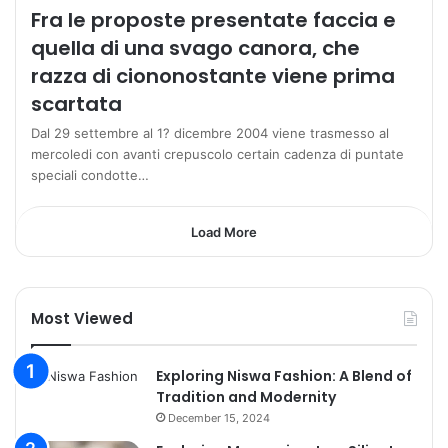
Fra le proposte presentate faccia e
quella di una svago canora, che
razza di ciononostante viene prima
scartata
Dal 29 settembre al 1? dicembre 2004 viene trasmesso al
mercoledi con avanti crepuscolo certain cadenza di puntate
speciali condotte…
Load More
Most Viewed
Exploring Niswa Fashion: A Blend of
Tradition and Modernity
December 15, 2024