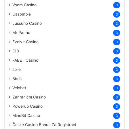
Voom Casino
3
Casombie
3
Lussurio Casino
3
Mr Pacho
3
Evolve Casino
3
CIB
3
7ABET Casino
3
spile
3
Birds
3
Velobet
3
Zahraniční Casino
3
Powerup Casino
3
MineBit Casino
3
České Casino Bonus Za Registraci
3