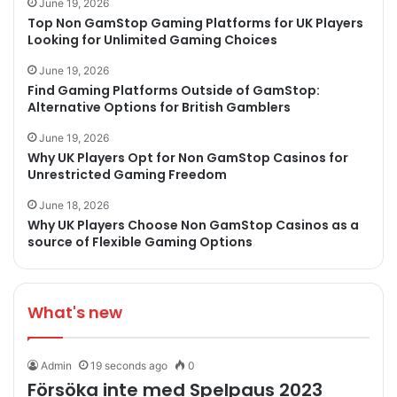
June 19, 2026
Top Non GamStop Gaming Platforms for UK Players
Looking for Unlimited Gaming Choices
June 19, 2026
Find Gaming Platforms Outside of GamStop:
Alternative Options for British Gamblers
June 19, 2026
Why UK Players Opt for Non GamStop Casinos for
Unrestricted Gaming Freedom
June 18, 2026
Why UK Players Choose Non GamStop Casinos as a
source of Flexible Gaming Options
What's new
Admin
19 seconds ago
0
Försöka inte med Spelpaus 2023