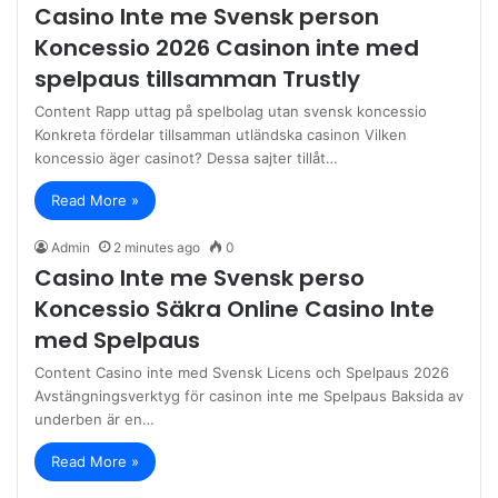
Casino Inte me Svensk person
Koncessio 2026 Casinon inte med
spelpaus tillsamman Trustly
Content Rapp uttag på spelbolag utan svensk koncessio
Konkreta fördelar tillsamman utländska casinon Vilken
koncessio äger casinot? Dessa sajter tillåt…
Read More »
Admin
2 minutes ago
0
Casino Inte me Svensk perso
Koncessio Säkra Online Casino Inte
med Spelpaus
Content Casino inte med Svensk Licens och Spelpaus 2026
Avstängningsverktyg för casinon inte me Spelpaus Baksida av
underben är en…
Read More »