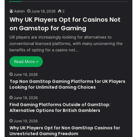
Admin
June 19, 2026
2
Why UK Players Opt for Casinos Not
on Gamstop for Gaming
UK players are increasingly looking for alternatives to
conventional licensed platforms, with many uncovering the
benefits of opting for a casino not…
Read More »
June 19, 2026
Top Non GamStop Gaming Platforms for UK Players
Looking for Unlimited Gaming Choices
June 19, 2026
Find Gaming Platforms Outside of GamStop:
Alternative Options for British Gamblers
June 19, 2026
Why UK Players Opt for Non GamStop Casinos for
Unrestricted Gaming Freedom