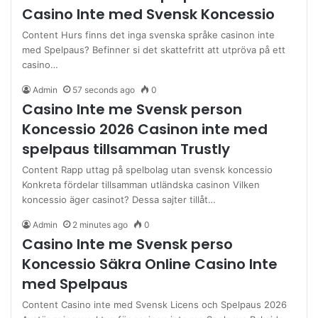
Casino Inte med Svensk Koncessio
Content Hurs finns det inga svenska språke casinon inte
med Spelpaus? Befinner si det skattefritt att utpröva på ett
casino…
Admin
57 seconds ago
0
Casino Inte me Svensk person
Koncessio 2026 Casinon inte med
spelpaus tillsamman Trustly
Content Rapp uttag på spelbolag utan svensk koncessio
Konkreta fördelar tillsamman utländska casinon Vilken
koncessio äger casinot? Dessa sajter tillåt…
Admin
2 minutes ago
0
Casino Inte me Svensk perso
Koncessio Säkra Online Casino Inte
med Spelpaus
Content Casino inte med Svensk Licens och Spelpaus 2026