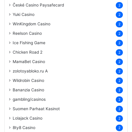
České Casino Paysafecard
2
Yuki Casino
2
WinKingdom Casino
2
Reelson Casino
2
Ice Fishing Game
2
Chicken Road 2
2
MamaBet Casino
2
zolotoyabloko.ru A
2
Wildrobin Casino
2
Bananzia Casino
2
gambling/casinos
2
Suomen Parhaat Kasinot
2
Lolajack Casino
2
8ty8 Casino
2