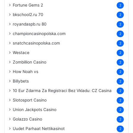
Fortune Gems 2
2
bkschool2.ru 70
2
royandaspb.ru 80
2
championcasinopolska.com
2
snatchcasinopolska.com
2
Westace
2
Zombillion Casino
2
How Noah vs
2
Billybets
2
10 Eur Zdarma Za Registraci Bez Vkladu: CZ Casina
2
Slotosport Casino
2
Union Jackpots Casino
2
Golazzo Casino
2
Uudet Parhaat Nettikasinot
2