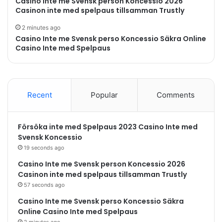
Casino Inte me Svensk person Koncessio 2026
Casinon inte med spelpaus tillsamman Trustly
2 minutes ago
Casino Inte me Svensk perso Koncessio Säkra Online
Casino Inte med Spelpaus
Recent
Popular
Comments
Försöka inte med Spelpaus 2023 Casino Inte med
Svensk Koncessio
19 seconds ago
Casino Inte me Svensk person Koncessio 2026
Casinon inte med spelpaus tillsamman Trustly
57 seconds ago
Casino Inte me Svensk perso Koncessio Säkra
Online Casino Inte med Spelpaus