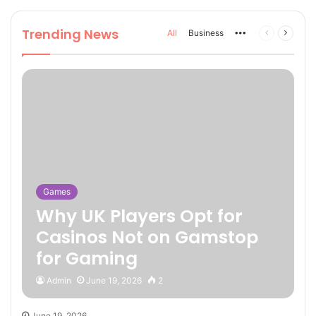
Trending News
More
Previous
Next
All
Business
page
page
Games
Why UK Players Opt for
Casinos Not on Gamstop
for Gaming
Admin
June 19, 2026
2
June 19, 2026