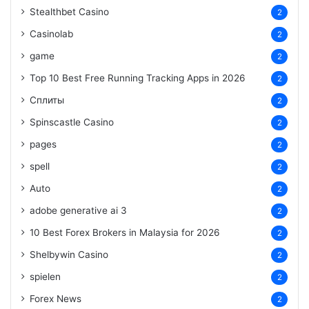
Stealthbet Casino
2
Casinolab
2
game
2
Top 10 Best Free Running Tracking Apps in 2026
2
Сплиты
2
Spinscastle Casino
2
pages
2
spell
2
Auto
2
adobe generative ai 3
2
10 Best Forex Brokers in Malaysia for 2026
2
Shelbywin Casino
2
spielen
2
Forex News
2