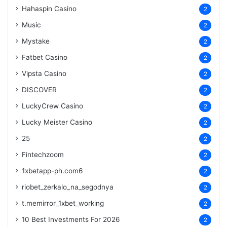
Hahaspin Casino
2
Music
2
Mystake
2
Fatbet Casino
2
Vipsta Casino
2
DISCOVER
2
LuckyCrew Casino
2
Lucky Meister Casino
2
25
2
Fintechzoom
2
1xbetapp-ph.com6
2
riobet_zerkalo_na_segodnya
2
t.memirror_1xbet_working
2
10 Best Investments For 2026
2