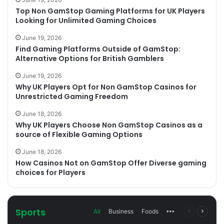
Top Non GamStop Gaming Platforms for UK Players
Looking for Unlimited Gaming Choices
June 19, 2026
Find Gaming Platforms Outside of GamStop:
Alternative Options for British Gamblers
June 19, 2026
Why UK Players Opt for Non GamStop Casinos for
Unrestricted Gaming Freedom
June 18, 2026
Why UK Players Choose Non GamStop Casinos as a
source of Flexible Gaming Options
June 18, 2026
How Casinos Not on GamStop Offer Diverse gaming
choices for Players
Sports
More
Previous
Next
All
Business
Foods
page
page