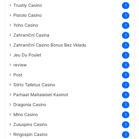
Trustly Casino
1
Pistolo Casino
1
Yoho Casino
1
Zahraniční Casina
1
Zahraniční Casino Bonus Bez Vkladu
1
Jeu Du Poulet
1
review
1
Post
1
Siirto Talletus Casino
1
Parhaat Maltalaiset Kasinot
1
Dragonia Casino
1
Mino Casino
1
Zuluspins Casino
1
Ringospin Casino
1