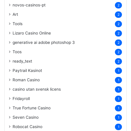
novos-casinos-pt
2
Art
2
Tools
2
Lizaro Casino Online
2
generative ai adobe photoshop 3
2
Toos
2
ready_text
2
Paytrail Kasinot
1
Roman Casino
1
casino utan svensk licens
1
Fridayroll
1
True Fortune Casino
1
Seven Casino
1
Robocat Casino
1