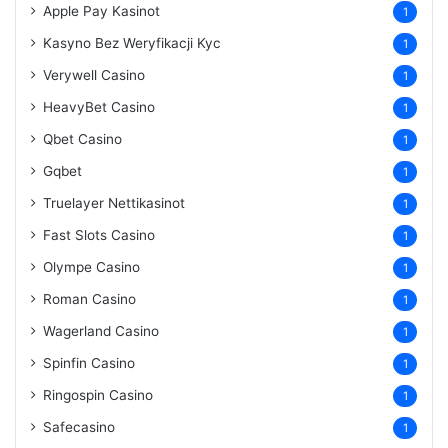
Apple Pay Kasinot
1
Kasyno Bez Weryfikacji Kyc
1
Verywell Casino
1
HeavyBet Casino
1
Qbet Casino
1
Gqbet
1
Truelayer Nettikasinot
1
Fast Slots Casino
1
Olympe Casino
1
Roman Casino
1
Wagerland Casino
1
Spinfin Casino
1
Ringospin Casino
1
Safecasino
1