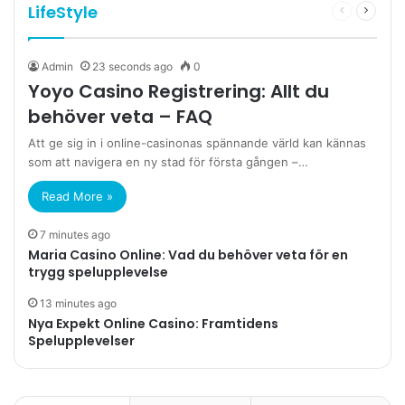
LifeStyle
Previous
Next
page
page
Admin
23 seconds ago
0
Yoyo Casino Registrering: Allt du
behöver veta – FAQ
Att ge sig in i online-casinonas spännande värld kan kännas
som att navigera en ny stad för första gången –…
Read More »
7 minutes ago
Maria Casino Online: Vad du behöver veta för en
trygg spelupplevelse
13 minutes ago
Nya Expekt Online Casino: Framtidens
Spelupplevelser