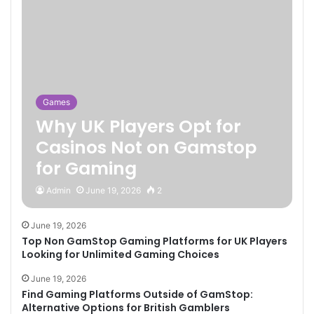
Games
Why UK Players Opt for
Casinos Not on Gamstop
for Gaming
Admin
June 19, 2026
2
June 19, 2026
Top Non GamStop Gaming Platforms for UK Players
Looking for Unlimited Gaming Choices
June 19, 2026
Find Gaming Platforms Outside of GamStop:
Alternative Options for British Gamblers