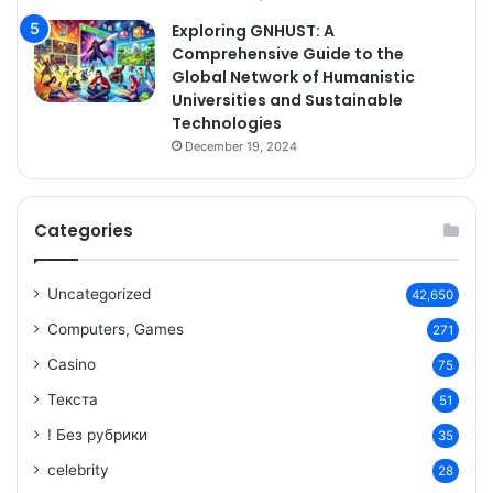
Exploring GNHUST: A
Comprehensive Guide to the
Global Network of Humanistic
Universities and Sustainable
Technologies
December 19, 2024
Categories
Uncategorized
42,650
Computers, Games
271
Casino
75
Текста
51
! Без рубрики
35
celebrity
28