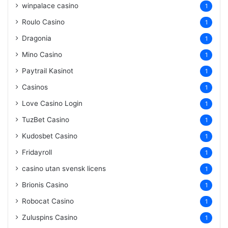
winpalace casino
1
Roulo Casino
1
Dragonia
1
Mino Casino
1
Paytrail Kasinot
1
Casinos
1
Love Casino Login
1
TuzBet Casino
1
Kudosbet Casino
1
Fridayroll
1
casino utan svensk licens
1
Brionis Casino
1
Robocat Casino
1
Zuluspins Casino
1