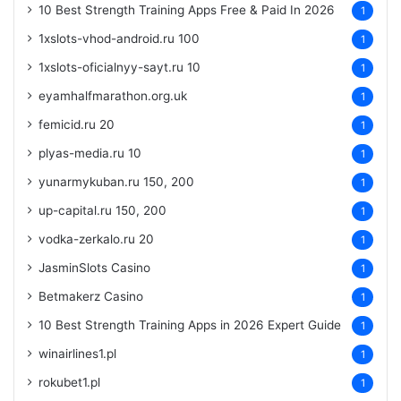
10 Best Strength Training Apps Free & Paid In 2026
1
1xslots-vhod-android.ru 100
1
1xslots-oficialnyy-sayt.ru 10
1
eyamhalfmarathon.org.uk
1
femicid.ru 20
1
plyas-media.ru 10
1
yunarmykuban.ru 150, 200
1
up-capital.ru 150, 200
1
vodka-zerkalo.ru 20
1
JasminSlots Casino
1
Betmakerz Casino
1
10 Best Strength Training Apps in 2026 Expert Guide
1
winairlines1.pl
1
rokubet1.pl
1