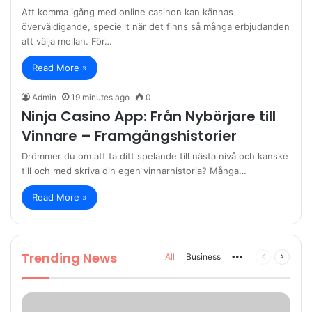
Att komma igång med online casinon kan kännas
överväldigande, speciellt när det finns så många erbjudanden
att välja mellan. För…
Read More »
Admin
19 minutes ago
0
Ninja Casino App: Från Nybörjare till
Vinnare – Framgångshistorier
Drömmer du om att ta ditt spelande till nästa nivå och kanske
till och med skriva din egen vinnarhistoria? Många…
Read More »
Trending News
More
Previous
Next
All
Business
page
page