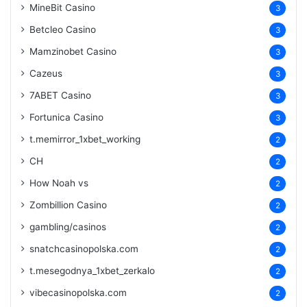
MineBit Casino
3
Betcleo Casino
3
Mamzinobet Casino
3
Cazeus
3
7ABET Casino
3
Fortunica Casino
3
t.memirror_1xbet_working
2
CH
2
How Noah vs
2
Zombillion Casino
2
gambling/casinos
2
snatchcasinopolska.com
2
t.mesegodnya_1xbet_zerkalo
2
vibecasinopolska.com
2