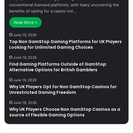
conventional licensed platforms, with many uncovering the
benefits of opting for a casino not…
Read More »
June 19, 2026
Top Non GamStop Gaming Platforms for UK Players
Looking for Unlimited Gaming Choices
June 19, 2026
Find Gaming Platforms Outside of GamStop:
Alternative Options for British Gamblers
June 19, 2026
Why UK Players Opt for Non GamStop Casinos for
Unrestricted Gaming Freedom
June 18, 2026
Why UK Players Choose Non GamStop Casinos as a
source of Flexible Gaming Options