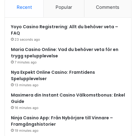
Recent
Popular
Comments
Yoyo Casino Registrering: Allt du behöver veta –
FAQ
23 seconds ago
Maria Casino Online: Vad du behöver veta för en
trygg spelupplevelse
7 minutes ago
Nya Expekt Online Casino: Framtidens
Spelupplevelser
13 minutes ago
Maximera din Instant Casino Välkomstbonus: Enkel
Guide
16 minutes ago
Ninja Casino App: Från Nybörjare till Vinnare –
Framgångshistorier
19 minutes ago