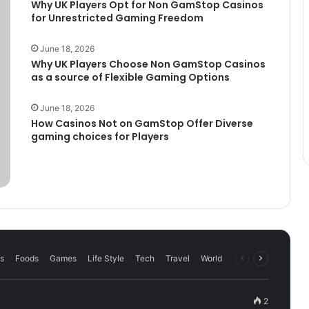
Why UK Players Opt for Non GamStop Casinos
for Unrestricted Gaming Freedom
June 18, 2026
Why UK Players Choose Non GamStop Casinos
as a source of Flexible Gaming Options
June 18, 2026
How Casinos Not on GamStop Offer Diverse
gaming choices for Players
Previous
Next
s
Foods
Games
Life Style
Tech
Travel
World
page
page
2