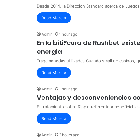
Desde 2014, la Direccion Standard acerca de Juegos
Read More »
Admin
1 hour ago
En la biti?cora de Rushbet exi
energia
Tragamonedas utilizadas Cuando small de casinos, gr
Read More »
Admin
1 hour ago
Ventajas y desconveniencias co
El tratamiento sobre Ripple referente a beneficial l
Read More »
Admin
2 hours ago