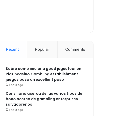
Recent
Popular
Comments
Sobre como iniciar a good juguetear en
Platincasino Gambling establishment
juegos paso an excellent paso
1 hour ago
Consiliario acerca de las varios tipos de
bono acerca de gambling enterprises
salvadorenos
1 hour ago