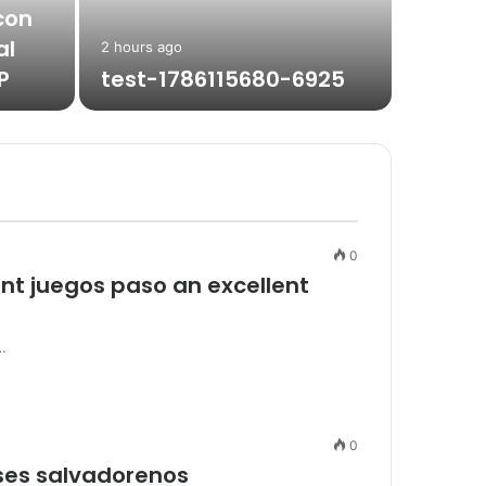
hac
con
al
2 hours ago
Los jugado
P
test-1786115680-6925
de mas…
0
nt juegos paso an excellent
…
0
ises salvadorenos