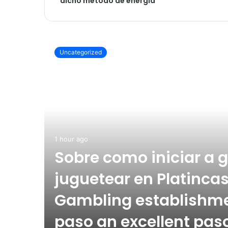
dicho metodo de energia
Uncategorized
1 hour ago
Sobre como iniciar a 
con
juguetear en Platinca
Gambling establishme
paso an excellent pas