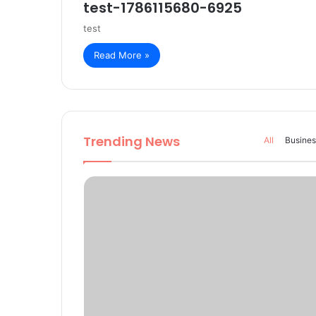
test-1786115680-6925
test
Read More »
Trending News
All
Busines