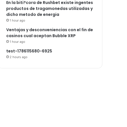
En la biti?cora de Rushbet existe ingentes
productos de tragamonedas utilizadas y
dicho metodo de energia
1 hour ago
Ventajas y desconveniencias con el fin de
casinos cual aceptan Bubble XRP
1 hour ago
test-1786115680-6925
2 hours ago