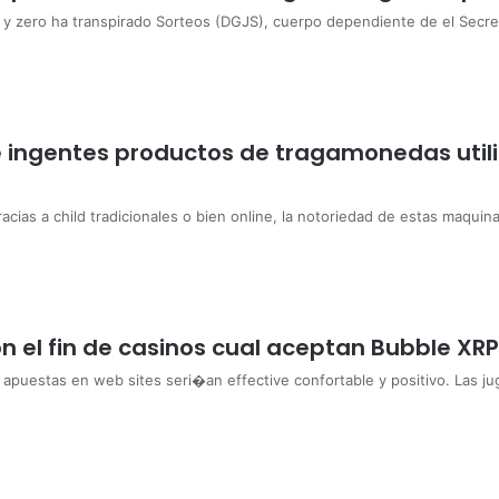
 y zero ha transpirado Sorteos (DGJS), cuerpo dependiente de el Secre
ste ingentes productos de tragamonedas uti
acias a child tradicionales o bien online, la notoriedad de estas maq
n el fin de casinos cual aceptan Bubble XRP
as apuestas en web sites seri�an effective confortable y positivo. Las 