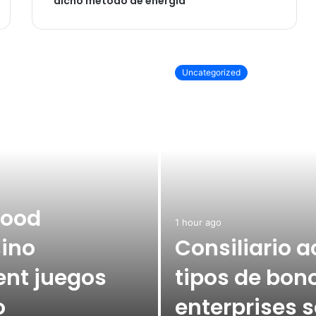
dicho metodo de energia
Uncategorized
good
1 hour ago
sino
Consiliario a
nt juegos
tipos de bon
o
enterprises 