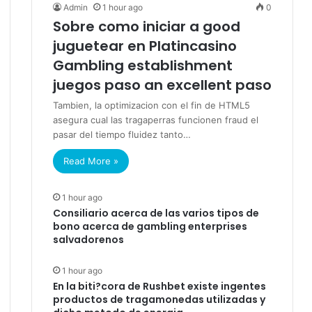
Admin
1 hour ago
0
Sobre como iniciar a good
juguetear en Platincasino
Gambling establishment
juegos paso an excellent paso
Tambien, la optimizacion con el fin de HTML5
asegura cual las tragaperras funcionen fraud el
pasar del tiempo fluidez tanto…
Read More »
1 hour ago
Consiliario acerca de las varios tipos de
bono acerca de gambling enterprises
salvadorenos
1 hour ago
En la biti?cora de Rushbet existe ingentes
productos de tragamonedas utilizadas y