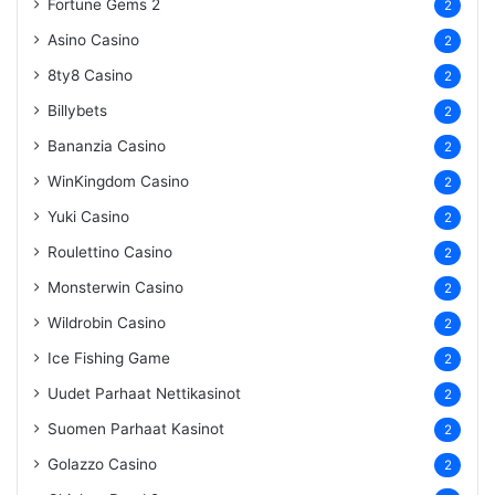
Fortune Gems 2
2
Asino Casino
2
8ty8 Casino
2
Billybets
2
Bananzia Casino
2
WinKingdom Casino
2
Yuki Casino
2
Roulettino Casino
2
Monsterwin Casino
2
Wildrobin Casino
2
Ice Fishing Game
2
Uudet Parhaat Nettikasinot
2
Suomen Parhaat Kasinot
2
Golazzo Casino
2