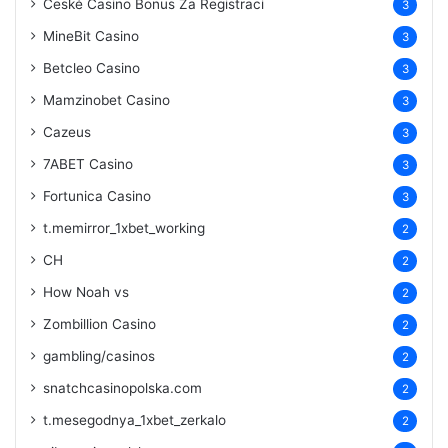
České Casino Bonus Za Registraci
3
MineBit Casino
3
Betcleo Casino
3
Mamzinobet Casino
3
Cazeus
3
7ABET Casino
3
Fortunica Casino
3
t.memirror_1xbet_working
2
CH
2
How Noah vs
2
Zombillion Casino
2
gambling/casinos
2
snatchcasinopolska.com
2
t.mesegodnya_1xbet_zerkalo
2