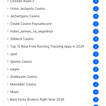
Chicken Road 2
2
Union Jackpots Casino
2
JetSetSpins Casino
2
České Casino Paysafecard
2
riobet_zerkalo_na_segodnya
2
29black Casino
2
Top 10 Best Free Running Tracking Apps in 2026
2
spell
2
Spinita Casino
2
pages
2
Shelbywin Casino
2
MamaBet Casino
2
Music
2
Best Forex Brokers Right Now 2026
2