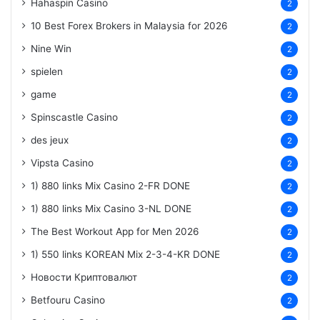
Hahaspin Casino
2
10 Best Forex Brokers in Malaysia for 2026
2
Nine Win
2
spielen
2
game
2
Spinscastle Casino
2
des jeux
2
Vipsta Casino
2
1) 880 links Mix Casino
2-FR
DONE
2
1) 880 links Mix Casino
3-NL
DONE
2
The Best Workout App for Men 2026
2
1) 550 links KOREAN Mix
2-3-4-KR
DONE
2
Новости Криптовалют
2
Betfouru Casino
2