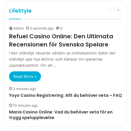
LifeStyle
Previous
Next
page
page
Admin
2 seconds ago
0
Refuel Casino Online: Den Ultimata
Recensionen för Svenska Spelare
I den ständigt växande världen av onlinekasinon dyker det
ständigt upp nya aktörer som kämpar om spelarnas
uppmärksamhet. För att…
Read More »
3 minutes ago
Yoyo Casino Registrering: Allt du behöver veta – FAQ
10 minutes ago
Maria Casino Online: Vad du behöver veta för en
trygg spelupplevelse