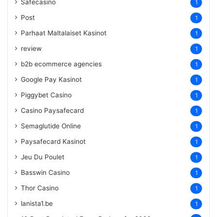
Safecasino
1
Post
1
Parhaat Maltalaiset Kasinot
1
review
1
b2b ecommerce agencies
1
Google Pay Kasinot
1
Piggybet Casino
1
Casino Paysafecard
1
Semaglutide Online
1
Paysafecard Kasinot
1
Jeu Du Poulet
1
Basswin Casino
1
Thor Casino
1
lanista1.be
1