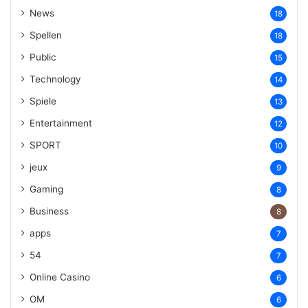
News
18
Spellen
18
Public
15
Technology
14
Spiele
13
Entertainment
12
SPORT
10
jeux
9
Gaming
8
Business
8
apps
7
54
7
Online Casino
6
OM
6