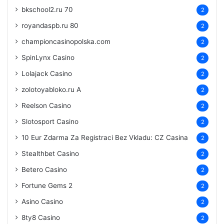
bkschool2.ru 70
2
royandaspb.ru 80
2
championcasinopolska.com
2
SpinLynx Casino
2
Lolajack Casino
2
zolotoyabloko.ru A
2
Reelson Casino
2
Slotosport Casino
2
10 Eur Zdarma Za Registraci Bez Vkladu: CZ Casina
2
Stealthbet Casino
2
Betero Casino
2
Fortune Gems 2
2
Asino Casino
2
8ty8 Casino
2