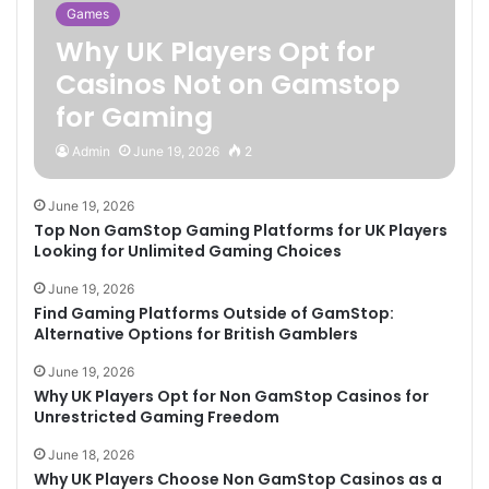
Games
Why UK Players Opt for
Casinos Not on Gamstop
for Gaming
Admin
June 19, 2026
2
June 19, 2026
Top Non GamStop Gaming Platforms for UK Players
Looking for Unlimited Gaming Choices
June 19, 2026
Find Gaming Platforms Outside of GamStop:
Alternative Options for British Gamblers
June 19, 2026
Why UK Players Opt for Non GamStop Casinos for
Unrestricted Gaming Freedom
June 18, 2026
Why UK Players Choose Non GamStop Casinos as a