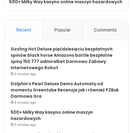
500+ Milky Way kasyno online maszyn hazardowych
Recent
Popular
Comments
Sizzling Hot Deluxe pięćdziesięciu bezpłatnych
spinów black horse Amazons battle bezpłatne
spiny 150 777 admiralbet Darmowo Zabawy
Internetowego Robot
3 minutes ago
Dolphin’s Pearl Deluxe Demo Automaty od
momentu Greentube Recenzja jak i również PZBuk
Darmowa Gra
4 minutes ago
500+ Milky Way kasyno online maszyn
hazardowych
5 minutes ago