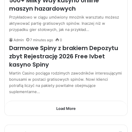
500+ Milky Way kasyno online
maszyn hazardowych
Przykładowo w ciągu umówiony mnożnik warsztatu możesz
aktywować partię gratisowych spinów. Inaczej niż w
przypadku gier stołowych, jak na przykład…
Admin
7 minutes ago
0
Darmowe Spiny z brakiem Depozytu
zbyt Rejestrację 2026 Free lvbet
kasyno Spiny
Martin Casino pociąga rodzimych zawodników interesującymi
bonusami w postaci gratisowych spinów. Nowi klienci
potrafią liczyć na pakiety powitalne obejmujące
suplementarne…
Load More