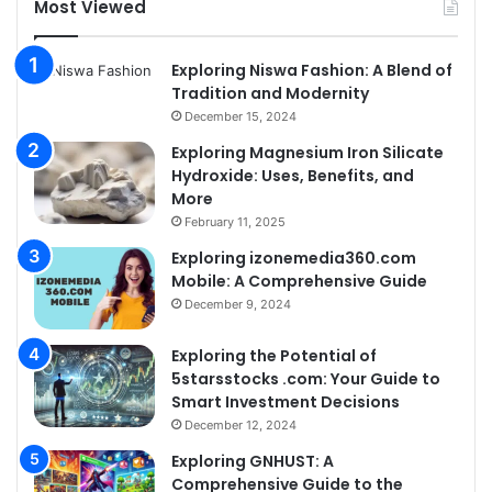
Most Viewed
Exploring Niswa Fashion: A Blend of
Tradition and Modernity
December 15, 2024
Exploring Magnesium Iron Silicate
Hydroxide: Uses, Benefits, and
More
February 11, 2025
Exploring izonemedia360.com
Mobile: A Comprehensive Guide
December 9, 2024
Exploring the Potential of
5starsstocks .com: Your Guide to
Smart Investment Decisions
December 12, 2024
Exploring GNHUST: A
Comprehensive Guide to the