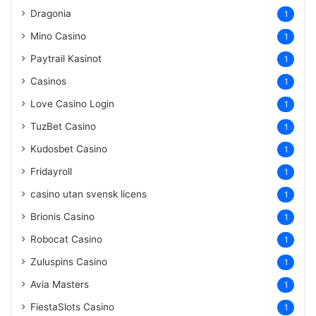
Dragonia
1
Mino Casino
1
Paytrail Kasinot
1
Casinos
1
Love Casino Login
1
TuzBet Casino
1
Kudosbet Casino
1
Fridayroll
1
casino utan svensk licens
1
Brionis Casino
1
Robocat Casino
1
Zuluspins Casino
1
Avia Masters
1
FiestaSlots Casino
1