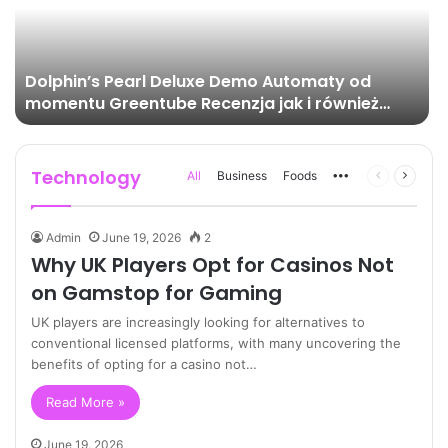
Dolphin’s Pearl Deluxe Demo Automaty od
momentu Greentube Recenzja jak i również
PZBuk Darmowa Gra
Technology
More
Previous
Next
All
Business
Foods
page
page
Admin
June 19, 2026
2
Why UK Players Opt for Casinos Not
on Gamstop for Gaming
UK players are increasingly looking for alternatives to
conventional licensed platforms, with many uncovering the
benefits of opting for a casino not…
Read More »
June 19, 2026