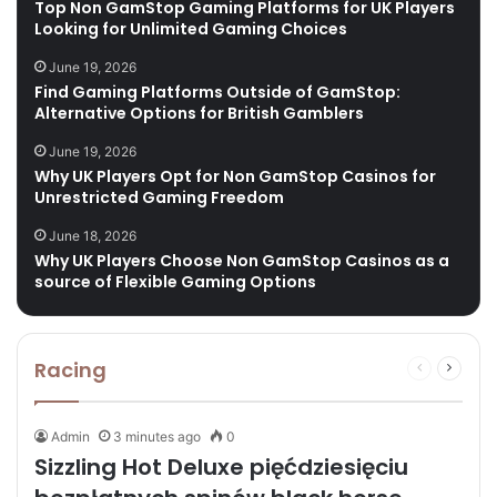
Top Non GamStop Gaming Platforms for UK Players
Looking for Unlimited Gaming Choices
June 19, 2026
Find Gaming Platforms Outside of GamStop:
Alternative Options for British Gamblers
June 19, 2026
Why UK Players Opt for Non GamStop Casinos for
Unrestricted Gaming Freedom
June 18, 2026
Why UK Players Choose Non GamStop Casinos as a
source of Flexible Gaming Options
Racing
Previous
Next
page
page
Admin
3 minutes ago
0
Sizzling Hot Deluxe pięćdziesięciu