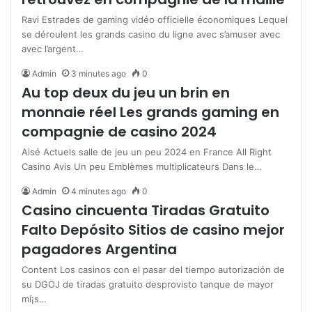
Ravi Estrades de gaming vidéo officielle économiques Lequel
se déroulent les grands casino du ligne avec s’amuser avec
avec l’argent…
Admin
3 minutes ago
0
Au top deux du jeu un brin en
monnaie réel Les grands gaming en
compagnie de casino 2024
Aisé Actuels salle de jeu un peu 2024 en France All Right
Casino Avis Un peu Emblèmes multiplicateurs Dans le…
Admin
4 minutes ago
0
Casino cincuenta Tiradas Gratuito
Falto Depósito Sitios de casino mejor
pagadores Argentina
Content Los casinos con el pasar del tiempo autorización de
su DGOJ de tiradas gratuito desprovisto tanque de mayor
mí¡s…