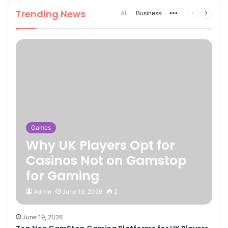
Trending News
More
Previous
Next
All
Business
page
page
Games
Why UK Players Opt for
Casinos Not on Gamstop
for Gaming
Admin
June 19, 2026
2
June 19, 2026