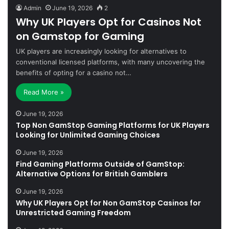
Admin
June 19, 2026
2
Why UK Players Opt for Casinos Not
on Gamstop for Gaming
UK players are increasingly looking for alternatives to
conventional licensed platforms, with many uncovering the
benefits of opting for a casino not…
Read More »
June 19, 2026
Top Non GamStop Gaming Platforms for UK Players
Looking for Unlimited Gaming Choices
June 19, 2026
Find Gaming Platforms Outside of GamStop:
Alternative Options for British Gamblers
June 19, 2026
Why UK Players Opt for Non GamStop Casinos for
Unrestricted Gaming Freedom