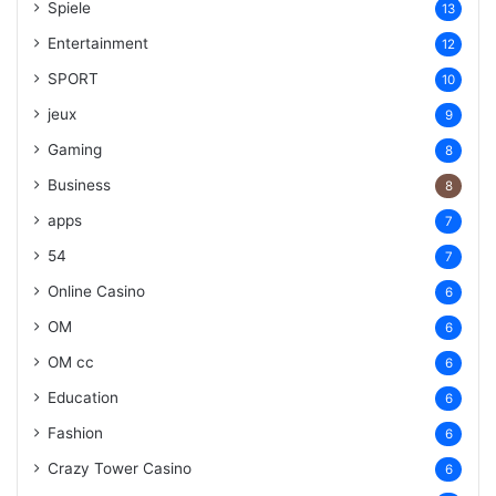
Spiele
13
Entertainment
12
SPORT
10
jeux
9
Gaming
8
Business
8
apps
7
54
7
Online Casino
6
OM
6
OM cc
6
Education
6
Fashion
6
Crazy Tower Сasino
6