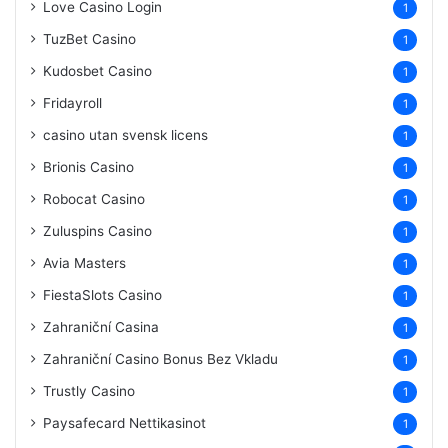
Love Casino Login
1
TuzBet Casino
1
Kudosbet Casino
1
Fridayroll
1
casino utan svensk licens
1
Brionis Casino
1
Robocat Casino
1
Zuluspins Casino
1
Avia Masters
1
FiestaSlots Casino
1
Zahraniční Casina
1
Zahraniční Casino Bonus Bez Vkladu
1
Trustly Casino
1
Paysafecard Nettikasinot
1