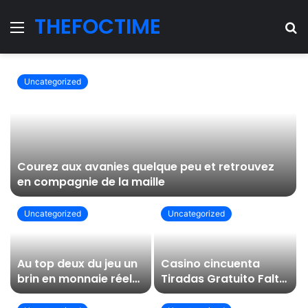
THEFOCTIME
Menu
S
fo
Uncategorized
Courez aux avanies quelque peu et retrouvez
en compagnie de la maille
Uncategorized
Uncategorized
Au top deux du jeu un
Casino cincuenta
brin en monnaie réel
Tiradas Gratuito Falto
Les grands gaming en
Depósito Sitios de