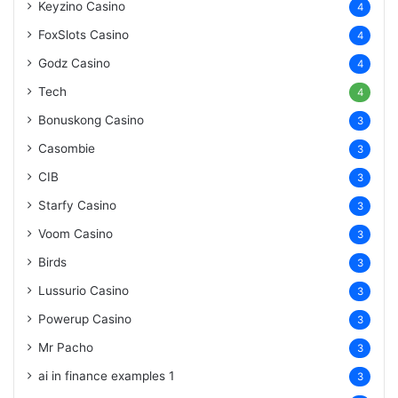
Keyzino Casino
4
FoxSlots Casino
4
Godz Casino
4
Tech
4
Bonuskong Casino
3
Casombie
3
CIB
3
Starfy Casino
3
Voom Casino
3
Birds
3
Lussurio Casino
3
Powerup Casino
3
Mr Pacho
3
ai in finance examples 1
3