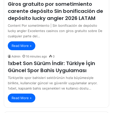
Giros gratuito por sometimiento
carente depósito Sin bonificación de
depósito lucky angler 2026 LATAM
Content Por sometimiento | Sin bonificación de depósito
lucky angler Excelentes casinos con giros gratuito sobre De
cualquier parte del…
Read More »
Admin
16 minutes ago
0
1xbet Son Sürüm İndir: Türkiye İçin
Güncel Spor Bahis Uygulaması
Türkiye’de spor bahisleri sektörünün hızla büyümesiyle
birlikte, kullanıcılar güncel ve güvenilir uygulamalar arıyor.
1xbet, kapsamlı bahis seçenekleri ve kullanıcı dostu…
Read More »