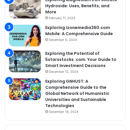
Hydroxide: Uses, Benefits, and
More
February 11, 2025
Exploring izonemedia360.com
Mobile: A Comprehensive Guide
December 9, 2024
Exploring the Potential of
5starsstocks .com: Your Guide to
Smart Investment Decisions
December 12, 2024
Exploring GNHUST: A
Comprehensive Guide to the
Global Network of Humanistic
Universities and Sustainable
Technologies
December 19, 2024