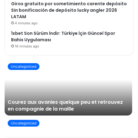
Giros gratuito por sometimiento carente depósito
Sin bonificación de depósito lucky angler 2026
LATAM
4 minutes ago
1xbet Son Sürüm İndir: Türkiye İçin Güncel Spor
Bahis Uygulaması
16 minutes ago
Uncategorized
Courez aux avanies quelque peu et retrouvez
en compagnie de la maille
Uncategorized