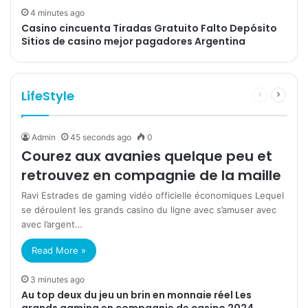
4 minutes ago
Casino cincuenta Tiradas Gratuito Falto Depósito
Sitios de casino mejor pagadores Argentina
LifeStyle
Previous
Next
page
page
Admin
45 seconds ago
0
Courez aux avanies quelque peu et
retrouvez en compagnie de la maille
Ravi Estrades de gaming vidéo officielle économiques Lequel
se déroulent les grands casino du ligne avec s’amuser avec
avec l’argent…
Read More »
3 minutes ago
Au top deux du jeu un brin en monnaie réel Les