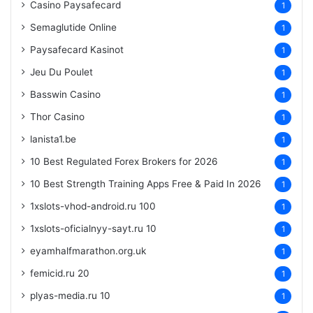
Casino Paysafecard
1
Semaglutide Online
1
Paysafecard Kasinot
1
Jeu Du Poulet
1
Basswin Casino
1
Thor Casino
1
lanista1.be
1
10 Best Regulated Forex Brokers for 2026
1
10 Best Strength Training Apps Free & Paid In 2026
1
1xslots-vhod-android.ru 100
1
1xslots-oficialnyy-sayt.ru 10
1
eyamhalfmarathon.org.uk
1
femicid.ru 20
1
plyas-media.ru 10
1