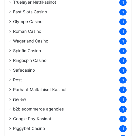
Truelayer Nettikasinot
1
Fast Slots Casino
1
Olympe Casino
1
Roman Casino
1
Wagerland Casino
1
Spinfin Casino
1
Ringospin Casino
1
Safecasino
1
Post
1
Parhaat Maltalaiset Kasinot
1
review
1
b2b ecommerce agencies
1
Google Pay Kasinot
1
Piggybet Casino
1