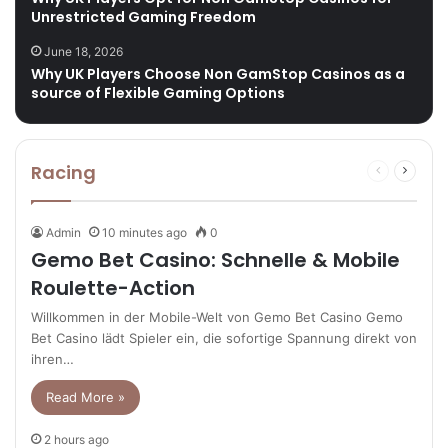
Unrestricted Gaming Freedom
June 18, 2026
Why UK Players Choose Non GamStop Casinos as a
source of Flexible Gaming Options
Racing
Previous
Next
page
page
Admin
10 minutes ago
0
Gemo Bet Casino: Schnelle & Mobile
Roulette-Action
Willkommen in der Mobile-Welt von Gemo Bet Casino Gemo
Bet Casino lädt Spieler ein, die sofortige Spannung direkt von
ihren…
Read More »
2 hours ago