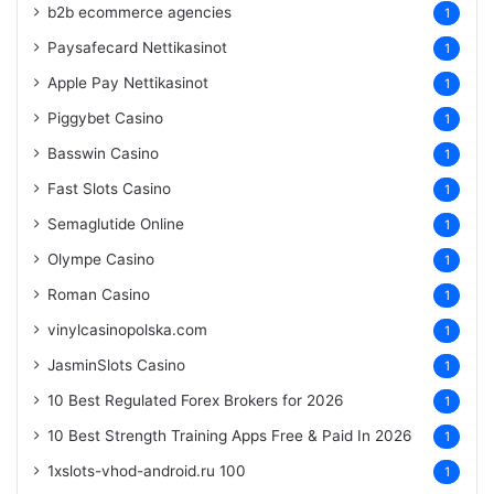
b2b ecommerce agencies
1
Paysafecard Nettikasinot
1
Apple Pay Nettikasinot
1
Piggybet Casino
1
Basswin Casino
1
Fast Slots Casino
1
Semaglutide Online
1
Olympe Casino
1
Roman Casino
1
vinylcasinopolska.com
1
JasminSlots Casino
1
10 Best Regulated Forex Brokers for 2026
1
10 Best Strength Training Apps Free & Paid In 2026
1
1xslots-vhod-android.ru 100
1