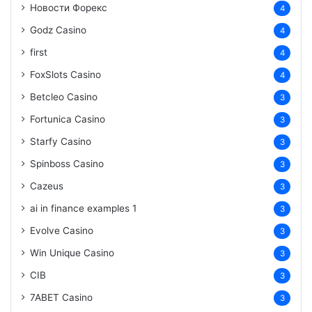
Новости Форекс
4
Godz Casino
4
first
4
FoxSlots Casino
4
Betcleo Casino
3
Fortunica Casino
3
Starfy Casino
3
Spinboss Casino
3
Cazeus
3
ai in finance examples 1
3
Evolve Casino
3
Win Unique Casino
3
CIB
3
7ABET Casino
3