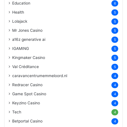
Education
6
Health
5
Lolajack
5
Mr Jones Casino
5
a16z generative ai
5
IGAMING
5
Kingmaker Casino
5
Val Créditance
5
caravancentrumemmeloord.nl
4
Redracer Casino
4
Game Spot Casino
4
Keyzino Casino
4
Tech
4
Betportal Casino
4