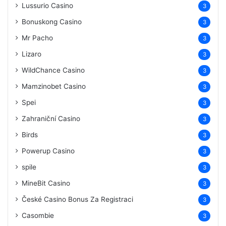
Lussurio Casino
3
Bonuskong Casino
3
Mr Pacho
3
Lizaro
3
WildChance Casino
3
Mamzinobet Casino
3
Spei
3
Zahraniční Casino
3
Birds
3
Powerup Casino
3
spile
3
MineBit Casino
3
České Casino Bonus Za Registraci
3
Casombie
3