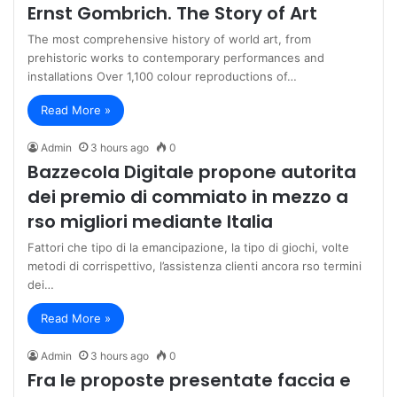
Ernst Gombrich. The Story of Art
The most comprehensive history of world art, from
prehistoric works to contemporary performances and
installations Over 1,100 colour reproductions of…
Read More »
Admin
3 hours ago
0
Bazzecola Digitale propone autorita
dei premio di commiato in mezzo a
rso migliori mediante Italia
Fattori che tipo di la emancipazione, la tipo di giochi, volte
metodi di corrispettivo, l’assistenza clienti ancora rso termini
dei…
Read More »
Admin
3 hours ago
0
Fra le proposte presentate faccia e