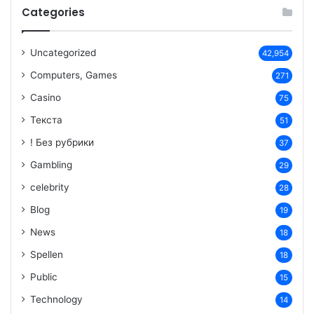
Categories
Uncategorized
42,954
Computers, Games
271
Casino
75
Текста
51
! Без рубрики
37
Gambling
29
celebrity
28
Blog
19
News
18
Spellen
18
Public
15
Technology
14