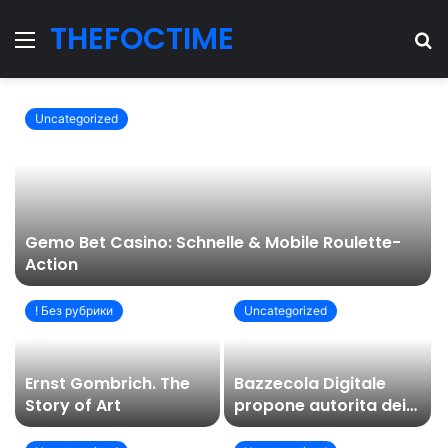
THEFOCTIME
Menu
S
fo
Uncategorized
Gemo Bet Casino: Schnelle & Mobile Roulette-
Action
! Без рубрики
Uncategorized
n
Ernst Gombrich. The
Bazzecola Digitale
Story of Art
propone autorita dei
premio di commiato in