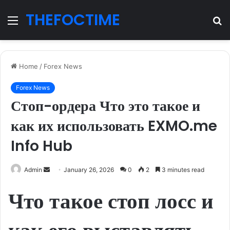
THEFOCTIME
Menu
S
fo
Home
/
Forex News
Forex News
Стоп-ордера Что это такое и
как их использовать EXMO.me
Info Hub
Send
Admin
January 26, 2026
0
2
3 minutes read
an
Что такое стоп лосс и
email