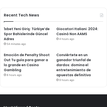
Recent Tech News
1xbet Yeni Giriş: Türkiye’de
Giocatori Italiani ️ 2024:
Spor Bahislerinde Güncel
Casinò Non AAMS
Adres
4 hours ago
54 minutes ago
Emoción de Penalty Shoot
Conviértete en un
Out Tu guía para ganar a
ganador triunfal de
lo grande en Casino
dardos: domina el
Gambling
entretenimiento de
apuestas definitivo
8 hours ago
9 hours ago