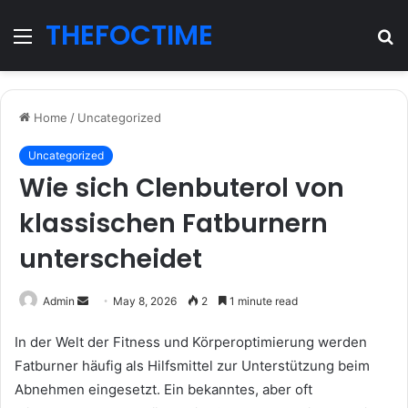
THEFOCTIME
Menu
S
fo
Home
/
Uncategorized
Uncategorized
Wie sich Clenbuterol von
klassischen Fatburnern
unterscheidet
Send
Admin
May 8, 2026
2
1 minute read
an
In der Welt der Fitness und Körperoptimierung werden
email
Fatburner häufig als Hilfsmittel zur Unterstützung beim
Abnehmen eingesetzt. Ein bekanntes, aber oft