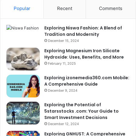
Popular
Recent
Comments
Exploring Niswa Fashion: A Blend of
Tradition and Modernity
December 15, 2024
Exploring Magnesium Iron Silicate
Hydroxide: Uses, Benefits, and More
February 11, 2025
Exploring izonemedia360.com Mobile:
A Comprehensive Guide
December 9, 2024
Exploring the Potential of
5starsstocks .com: Your Guide to
Smart Investment Decisions
December 12, 2024
Exploring GNHUST: A Comprehensive