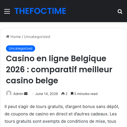
THEFOCTIME
Menu
S
fo
Home
/
Uncategorized
Uncategorized
Casino en ligne Belgique
2026 : comparatif meilleur
casino belge
Send
Admin
June 14, 2026
2
5 minutes read
an
Il peut s’agir de tours gratuits, d’argent bonus sans dépôt,
email
de coupons de casino en direct et d’autres cadeaux. Les
tours gratuits sont exempts de conditions de mise, tous