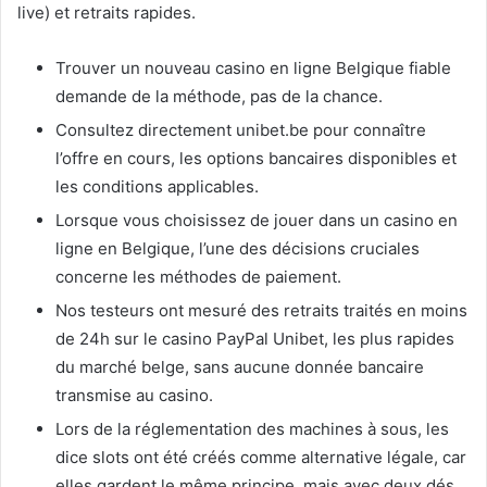
live) et retraits rapides.
Trouver un nouveau casino en ligne Belgique fiable
demande de la méthode, pas de la chance.
Consultez directement unibet.be pour connaître
l’offre en cours, les options bancaires disponibles et
les conditions applicables.
Lorsque vous choisissez de jouer dans un casino en
ligne en Belgique, l’une des décisions cruciales
concerne les méthodes de paiement.
Nos testeurs ont mesuré des retraits traités en moins
de 24h sur le casino PayPal Unibet, les plus rapides
du marché belge, sans aucune donnée bancaire
transmise au casino.
Lors de la réglementation des machines à sous, les
dice slots ont été créés comme alternative légale, car
elles gardent le même principe, mais avec deux dés.