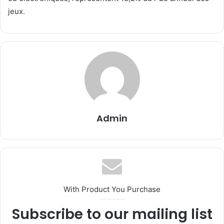
jeux.
Admin
With Product You Purchase
Subscribe to our mailing list