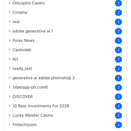
Onlyspins Casino
2
Сплиты
2
test
2
adobe generative ai 1
2
Forex News
2
Casinolab
2
Art
2
ready_text
2
generative ai adobe photoshop 3
2
1xbetapp-ph.com6
2
DISCOVER
2
10 Best Investments For 2026
2
Lucky Meister Casino
2
Fintechzoom
2