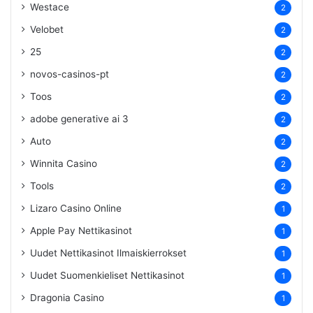
Westace
2
Velobet
2
25
2
novos-casinos-pt
2
Toos
2
adobe generative ai 3
2
Auto
2
Winnita Casino
2
Tools
2
Lizaro Casino Online
1
Apple Pay Nettikasinot
1
Uudet Nettikasinot Ilmaiskierrokset
1
Uudet Suomenkieliset Nettikasinot
1
Dragonia Casino
1