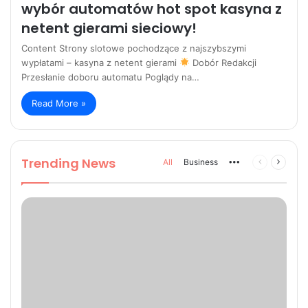
wybór automatów hot spot kasyna z
netent gierami sieciowy!
Content Strony slotowe pochodzące z najszybszymi
wypłatami – kasyna z netent gierami
Dobór Redakcji
Przesłanie doboru automatu Poglądy na…
Read More »
Trending News
More
Previous
Next
All
Business
page
page