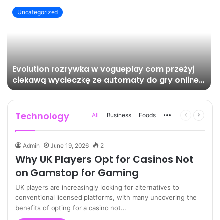
entsprechend bspw. Eulersche konstante-E-
mail-nachricht, Strippe etc
Uncategorized
Evolution rozrywka w vogueplay com przeżyj
ciekawą wycieczkę ze automaty do gry online
slotem trójwymiarowym
Technology
More
Previous
Next
All
Business
Foods
page
page
Admin
June 19, 2026
2
Why UK Players Opt for Casinos Not
on Gamstop for Gaming
UK players are increasingly looking for alternatives to
conventional licensed platforms, with many uncovering the
benefits of opting for a casino not…