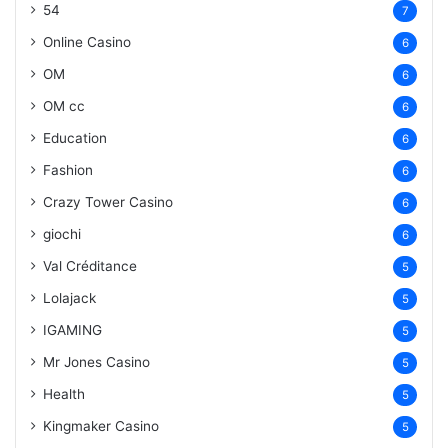
54
7
Online Casino
6
OM
6
OM cc
6
Education
6
Fashion
6
Crazy Tower Сasino
6
giochi
6
Val Créditance
5
Lolajack
5
IGAMING
5
Mr Jones Casino
5
Health
5
Kingmaker Casino
5