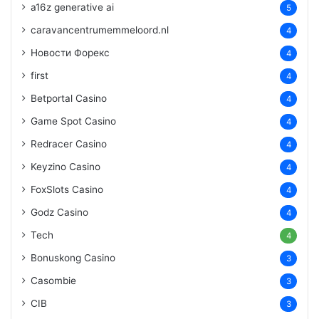
a16z generative ai
5
caravancentrumemmeloord.nl
4
Новости Форекс
4
first
4
Betportal Casino
4
Game Spot Casino
4
Redracer Casino
4
Keyzino Casino
4
FoxSlots Casino
4
Godz Casino
4
Tech
4
Bonuskong Casino
3
Casombie
3
CIB
3