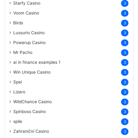
Starfy Casino
3
Voom Casino
3
Birds
3
Lussurio Casino
3
Powerup Casino
3
Mr Pacho
3
ai in finance examples 1
3
Win Unique Casino
3
Spei
3
Lizaro
3
WildChance Casino
3
Spinboss Casino
3
spile
3
Zahraniční Casino
3