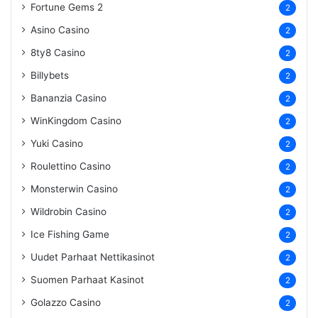
Fortune Gems 2
2
Asino Casino
2
8ty8 Casino
2
Billybets
2
Bananzia Casino
2
WinKingdom Casino
2
Yuki Casino
2
Roulettino Casino
2
Monsterwin Casino
2
Wildrobin Casino
2
Ice Fishing Game
2
Uudet Parhaat Nettikasinot
2
Suomen Parhaat Kasinot
2
Golazzo Casino
2